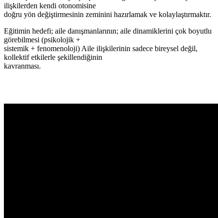
ilişkilerden kendi otonomisine
doğru yön değiştirmesinin zeminini hazırlamak ve kolaylaştırmaktır.
Eğitimin hedefi; aile danışmanlarının; aile dinamiklerini çok boyutlu
görebilmesi (psikolojik +
sistemik + fenomenoloji) Aile ilişkilerinin sadece bireysel değil,
kollektif etkilerle şekillendiğinin
kavranması.