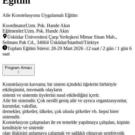
Eğitim
Aile Konstelasyonu Uygulamalı Eğitim
Koordinator
Uzm. Psk. Hande Akın
Eğitmenler:
Uzm. Psk. Hande Akın
Üsküdar Üniversitesi Çarşı Yerleşkesi Mimar Sinan Mah.,
Selmanı Pak Cd., 34664 Üsküdar/İstanbul/Türkiye
Toplam Eğitim Süresi:
28-29 Mart 2026 -12 saat / 2 gün / 1 gün 6
saat
Program Amacı
Konstelasyon kavramı; bir sistem içindeki öğelerin birbiriyle
etkileşimini, travmatik olayların
sistemi ve sistemin üyelerini nasıl etkilediğini içerir.
Aile bir sistemdir. Çok nesilli geniş aile ve ayrıca organizasyonlar,
kurumlar, vakıflar,
dernekler, şirketler, ülkeler, çok uluslu şirketler vb. hepsi birer
sistemdir.
Konstelasyon çalışmaları ile en temelde yapılmaya çalışılan, kişinin
kendisiyle ve sistemle
olan ilişkisini anlamaya çalışmak ve sağlıklı olmayan sembiyotik