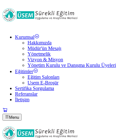
Kurumsal
Hakkımızda
Müdür'ün Mesajı
Yönetmelik
Vizyon & Misyon
Yönetim Kurulu ve Danışma Kurulu Üyeleri
Eğitimler
Eğitim Salonları
Usem E-Broşür
Sertifika Sorgulama
Referanslar
İletişim
Menu