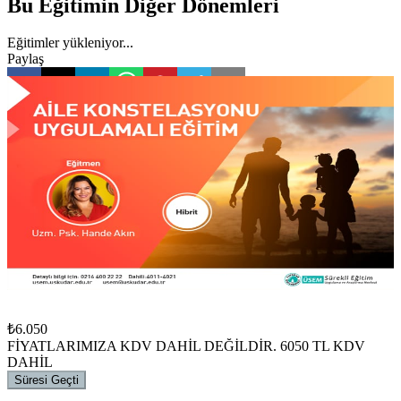
Bu Eğitimin Diğer Dönemleri
Eğitimler yükleniyor...
Paylaş
Önizle
₺6.050
FİYATLARIMIZA KDV DAHİL DEĞİLDİR. 6050 TL KDV
DAHİL
Eğitimin Süresi Geçti
Başlangıç tarihi
28 Mart 2026
Bitiş tarihi
29 Mart 2026
Son başvuru
26 Mart 2026
Saatler
10.00-16.00
Belge
Sertifika
Kontenjan
8
/
10
₺6.050
FİYATLARIMIZA KDV DAHİL DEĞİLDİR. 6050 TL KDV
DAHİL
Süresi Geçti