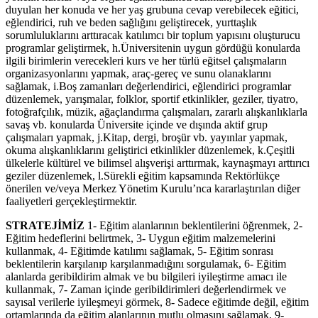
duyulan her konuda ve her yaş grubuna cevap verebilecek eğitici,
eğlendirici, ruh ve beden sağlığını geliştirecek, yurttaşlık
sorumluluklarını arttıracak katılımcı bir toplum yapısını oluşturucu
programlar geliştirmek, h.Üniversitenin uygun gördüğü konularda
ilgili birimlerin verecekleri kurs ve her türlü eğitsel çalışmaların
organizasyonlarını yapmak, araç-gereç ve sunu olanaklarını
sağlamak, i.Boş zamanları değerlendirici, eğlendirici programlar
düzenlemek, yarışmalar, folklor, sportif etkinlikler, geziler, tiyatro,
fotoğrafçılık, müzik, ağaçlandırma çalışmaları, zararlı alışkanlıklarla
savaş vb. konularda Üniversite içinde ve dışında aktif grup
çalışmaları yapmak, j.Kitap, dergi, broşür vb. yayınlar yapmak,
okuma alışkanlıklarını geliştirici etkinlikler düzenlemek, k.Çeşitli
ülkelerle kültürel ve bilimsel alışverişi arttırmak, kaynaşmayı arttırıcı
geziler düzenlemek, l.Sürekli eğitim kapsamında Rektörlükçe
önerilen ve/veya Merkez Yönetim Kurulu’nca kararlaştırılan diğer
faaliyetleri gerçekleştirmektir.
STRATEJİMİZ
1- Eğitim alanlarının beklentilerini öğrenmek, 2-
Eğitim hedeflerini belirtmek, 3- Uygun eğitim malzemelerini
kullanmak, 4- Eğitimde katılımı sağlamak, 5- Eğitim sonrası
beklentilerin karşılanıp karşılanmadığını sorgulamak, 6- Eğitim
alanlarda geribildirim almak ve bu bilgileri iyileştirme amacı ile
kullanmak, 7- Zaman içinde geribildirimleri değerlendirmek ve
sayısal verilerle iyileşmeyi görmek, 8- Sadece eğitimde değil, eğitim
ortamlarında da eğitim alanlarının mutlu olmasını sağlamak, 9-