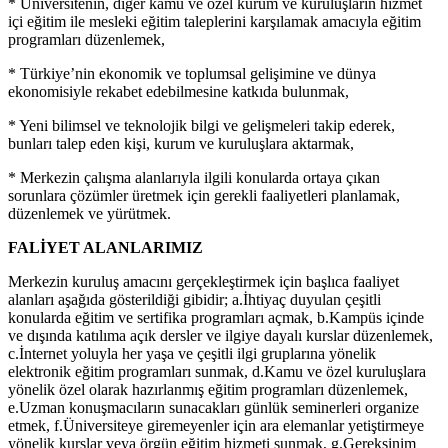
* Üniversitenin, diğer kamu ve özel kurum ve kuruluşların hizmet
içi eğitim ile mesleki eğitim taleplerini karşılamak amacıyla eğitim
programları düzenlemek,
* Türkiye’nin ekonomik ve toplumsal gelişimine ve dünya
ekonomisiyle rekabet edebilmesine katkıda bulunmak,
* Yeni bilimsel ve teknolojik bilgi ve gelişmeleri takip ederek,
bunları talep eden kişi, kurum ve kuruluşlara aktarmak,
* Merkezin çalışma alanlarıyla ilgili konularda ortaya çıkan
sorunlara çözümler üretmek için gerekli faaliyetleri planlamak,
düzenlemek ve yürütmek.
FALİYET ALANLARIMIZ
Merkezin kuruluş amacını gerçekleştirmek için başlıca faaliyet
alanları aşağıda gösterildiği gibidir; a.İhtiyaç duyulan çeşitli
konularda eğitim ve sertifika programları açmak, b.Kampüs içinde
ve dışında katılıma açık dersler ve ilgiye dayalı kurslar düzenlemek,
c.İnternet yoluyla her yaşa ve çeşitli ilgi gruplarına yönelik
elektronik eğitim programları sunmak, d.Kamu ve özel kuruluşlara
yönelik özel olarak hazırlanmış eğitim programları düzenlemek,
e.Uzman konuşmacıların sunacakları günlük seminerleri organize
etmek, f.Üniversiteye giremeyenler için ara elemanlar yetiştirmeye
yönelik kurslar veya örgün eğitim hizmeti sunmak, g.Gereksinim