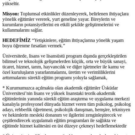
yükseltir.
Misyon:
Toplumsal etkinlikler düzenleyerek, belirlenen ihtiyaçlara
yönelik eğitimler vererek, yurt geneline yayar. Bireylerin ve
kurumların potansiyellerini en etkili şekilde geliştirmelerini ve
kullanmalarını sağlar.
HEDEFİMİZ
“Yetişkinlere, eğitim ihtiyaçlarına yönelik yaşam
boyu öğrenme fırsatları vermek.”
Üniversitede, lisans ve lisansüstü program dışında gerçekleştirilen
bilimsel ve teknolojik gelişmelerden küçük, orta ve büyük sanayi,
ticaret, hizmet, tarım, hayvancılık ve diğer işletmeler ile kamu ve
özel kuruluşların yararlanmalarını, üretim ve verimliliklerini
arttırmalarını sürekli eğitim programı yoluyla sağlamak,
* Kurumumuzca açılmakta olan akademik eğitimler Üsküdar
Üniversitesi’nin lisans ve yüksek lisanstaki teorik-akademik
eğitimlerinin yanında sürekli eğitim araştırma ve uygulama merkezi
kanalıyla profesyonel dünyada hizmet veren tüm psikolog, psikolog
adayı, rehberlik öğretmeni, psikolojik danışman, hemşire, teknisyen
ve hekimlerin mesleki donanım ve ilgilerini zenginleştirecek ve
çeşitlendirecek uygulamalı eğitim programları ile sağlıkta ve
eğitimde hizmet kalitesini en üst düzeye çekmeyi hedeflemektedir