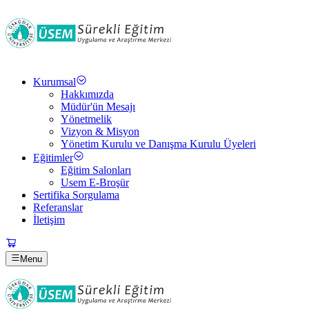
Kurumsal
Hakkımızda
Müdür'ün Mesajı
Yönetmelik
Vizyon & Misyon
Yönetim Kurulu ve Danışma Kurulu Üyeleri
Eğitimler
Eğitim Salonları
Usem E-Broşür
Sertifika Sorgulama
Referanslar
İletişim
Menu